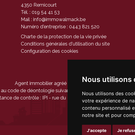
4350 Remicourt
Tél. : 019 54 41 53
Mail :
info@immowalmack.be
Numéro d'entreprise : 0443 821 520
Charte de la protection de la vie privée
Conditions générales d'utilisation du site
Configuration des cookies
Nous utilisons
Agent immobilier agréé - Belgique - IPI 104 944
au code de déontologie suivant
l'arrêté royal du 27 septem
Nous utilisons des cook
tance de contrôle :
IPI
- rue du Luxembourg 16b - 1000 Bruxel
votre expérience de na
contenu personnalisé et
notre site et pour com
J'accepte
Je refus