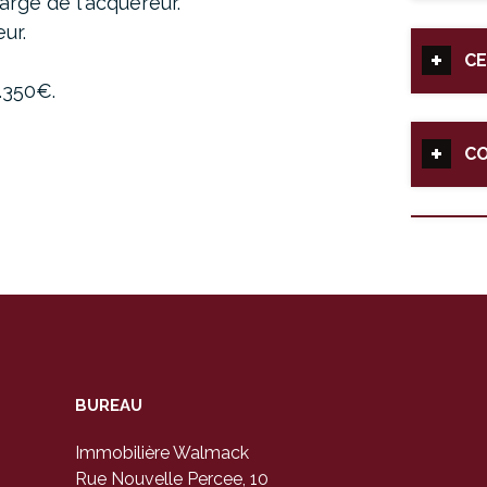
rge de l'acquéreur.
ur.
CE
4.350€
.
C
BUREAU
Immobilière Walmack
Rue Nouvelle Percee, 10