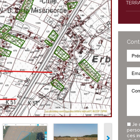
TERRA
Cont
Je 
perso
ces i