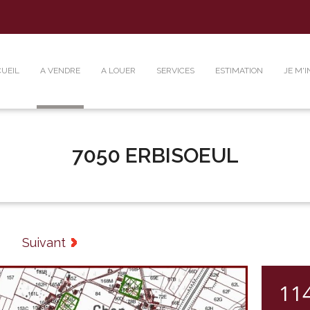
UEIL
A VENDRE
A LOUER
SERVICES
ESTIMATION
JE M'I
7050 ERBISOEUL
Suivant
11