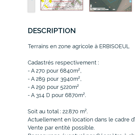
DESCRIPTION
Terrains en zone agricole à ERBISOEUL
Cadastrés respectivement
:
- A 270 pour 6840m²,
- A 289 pour 3940m²,
- A 290 pour 5220m²
- A 314 D pour 6870m².
Soit au total :
22.870 m².
Actuellement en location dans le cadre d’
Vente par entité possible
.