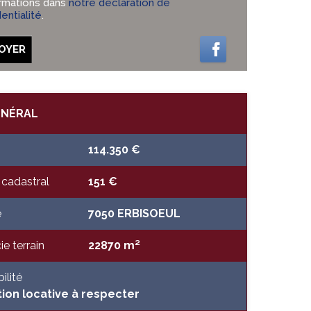
ormations dans
notre déclaration de
entialité
.
OYER
ÉNÉRAL
114.350 €
cadastral
151 €
e
7050 ERBISOEUL
ie terrain
22870 m²
ilité
tion locative à respecter