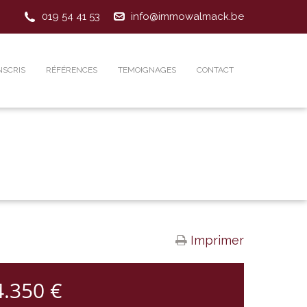
019 54 41 53
info@immowalmack.be
NSCRIS
RÉFÉRENCES
TEMOIGNAGES
CONTACT
Imprimer
4.350 €