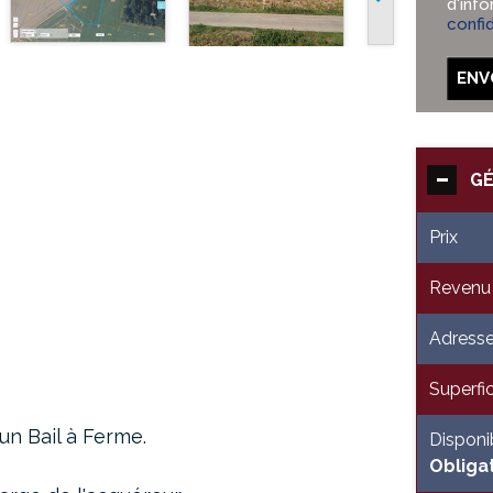
d'inf
confid
ENV
G
Prix
Revenu 
Adress
Superfic
un Bail à Ferme.
Disponib
Obliga