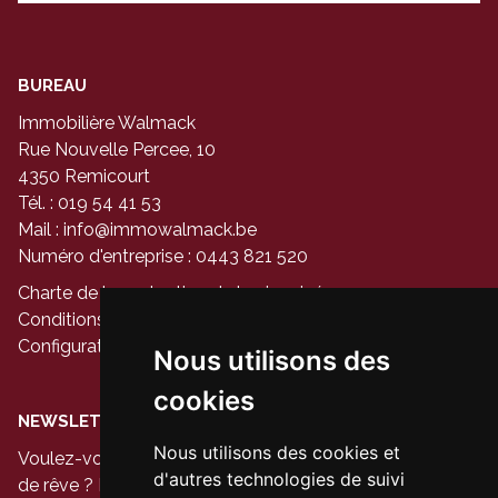
BUREAU
Immobilière Walmack
Rue Nouvelle Percee, 10
4350 Remicourt
Tél. : 019 54 41 53
Mail :
info@immowalmack.be
Numéro d'entreprise : 0443 821 520
Charte de la protection de la vie privée
Conditions générales d'utilisation du site
Configuration des cookies
Nous utilisons des
cookies
NEWSLETTER
Nous utilisons des cookies et
Voulez-vous être le premier à voir les nouvelles maisons
d'autres technologies de suivi
de rêve ? Inscrivez-vous à notre newsletter aujourd'hui.