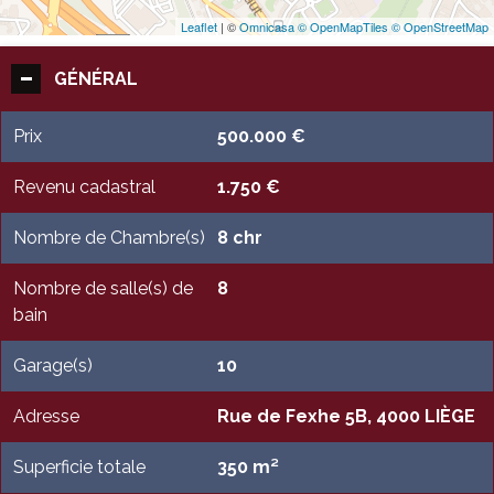
Leaflet
| ©
Omnicasa ©
OpenMapTiles ©
OpenStreetMap
GÉNÉRAL
Prix
500.000 €
Revenu cadastral
1.750 €
Nombre de Chambre(s)
8 chr
Nombre de salle(s) de
8
bain
Garage(s)
10
Adresse
Rue de Fexhe 5B, 4000 LIÈGE
Superficie totale
350 m²