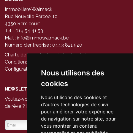
Immobilière Walmack
Rue Nouvelle Percee, 10
4350 Remicourt
Tél. : 019 54 41 53
Mail :
info@immowalmack.be
Numéro d'entreprise : 0443 821 520
Charte de la protection de la vie privée
Conditions générales d'utilisation du site
Configuration des cookies
Nous utilisons des
cookies
NEWSLETTER
Nous utilisons des cookies et
Voulez-vous être le premier à voir les nouvelles maisons
d'autres technologies de suivi
de rêve ? Inscrivez-vous à notre newsletter aujourd'hui.
pour améliorer votre expérience
de navigation sur notre site, pour
vous montrer un contenu