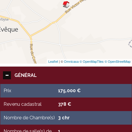
Leaflet
| ©
Omnicasa ©
OpenMapTiles ©
OpenStreetMap
GÉNÉRAL
Prix
175.000 €
Revenu cadastral
378 €
Nombre de Chambre(s)
3 chr
Nombre de salle(s) de
1