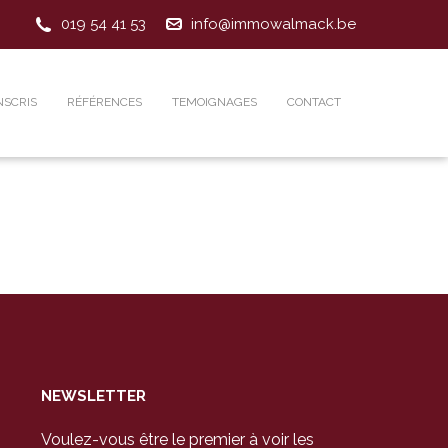
019 54 41 53
info@immowalmack.be
NSCRIS
RÉFÉRENCES
TEMOIGNAGES
CONTACT
NEWSLETTER
Voulez-vous être le premier à voir les