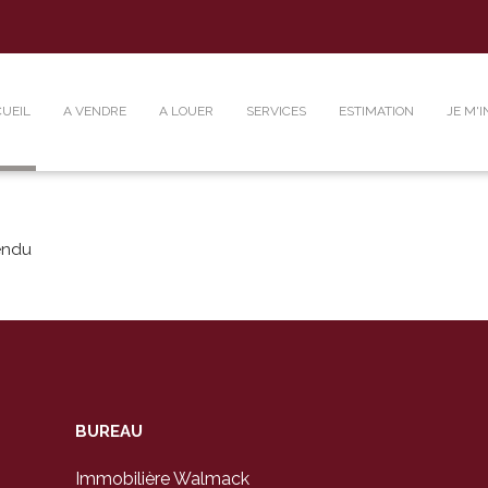
UEIL
A VENDRE
A LOUER
SERVICES
ESTIMATION
JE M'I
endu
BUREAU
Immobilière Walmack