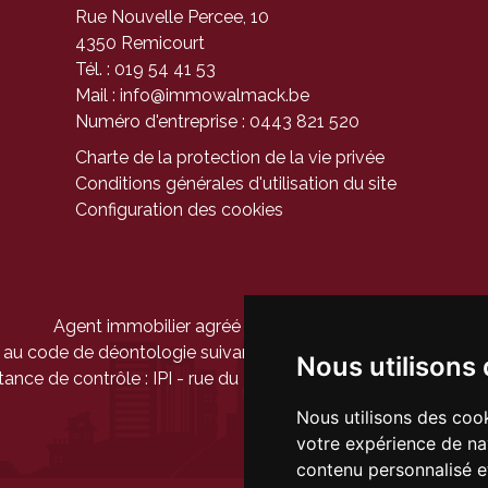
Rue Nouvelle Percee, 10
4350 Remicourt
Tél. : 019 54 41 53
Mail :
info@immowalmack.be
Numéro d'entreprise : 0443 821 520
Charte de la protection de la vie privée
Conditions générales d'utilisation du site
Configuration des cookies
Agent immobilier agréé - Belgique - IPI 104 944
au code de déontologie suivant
l'arrêté royal du 27 septem
Nous utilisons
tance de contrôle :
IPI
- rue du Luxembourg 16b - 1000 Bruxel
Nous utilisons des cook
votre expérience de na
contenu personnalisé et