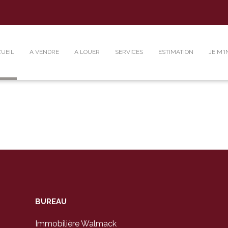
UEIL
A VENDRE
A LOUER
SERVICES
ESTIMATION
JE M'I
BUREAU
Immobilière Walmack