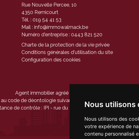
Rue Nouvelle Percee, 10
4350 Remicourt
Tél. : 019 54 41 53
Mail :
info@immowalmack.be
Numéro d'entreprise : 0443 821 520
Charte de la protection de la vie privée
Conditions générales d'utilisation du site
Configuration des cookies
Agent immobilier agréé - Belgique - IPI 104 944
au code de déontologie suivant
l'arrêté royal du 27 septem
Nous utilisons
tance de contrôle :
IPI
- rue du Luxembourg 16b - 1000 Bruxel
Nous utilisons des cook
votre expérience de na
contenu personnalisé et