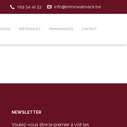
019 54 41 53
info@immowalmack.be
NSCRIS
RÉFÉRENCES
TEMOIGNAGES
CONTACT
NEWSLETTER
Voulez-vous être le premier à voir les