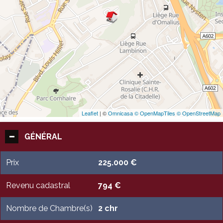
Leaflet
| ©
Omnicasa ©
OpenMapTiles ©
OpenStreetMap
GÉNÉRAL
Prix
225.000 €
Revenu cadastral
794 €
Nombre de Chambre(s)
2 chr