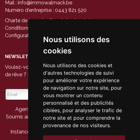
Mail :
info@immowalmack.be
Numéro d'entreprise : 0443 821 520
Charte de la protection de la vie privée
Conditions générales d'utilisation du site
Configuration des cookies
Nous utilisons des
cookies
NEWSLETTER
Nous utilisons des cookies et
Voulez-vous être le premier à voir les nouvelles maisons
d'autres technologies de suivi
de rêve ? Inscrivez-vous à notre newsletter aujourd'hui.
pour améliorer votre expérience
de navigation sur notre site, pour
vous montrer un contenu
personnalisé et des publicités
Agent immobilier agréé - Belgique - IPI 104 944
ciblées, pour analyser le trafic de
Soumis au code de déontologie suivant
l'arrêté royal du
notre site et pour comprendre la
27 septembre 2006
provenance de nos visiteurs.
Instance de contrôle :
IPI
- rue du Luxembourg 16b -
1000 Bruxelles