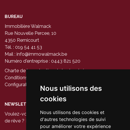
BUREAU
Immobilière Walmack
Rue Nouvelle Percee, 10
4350 Remicourt
Tél. : 019 54 41 53
Mail :
info@immowalmack.be
Numéro d'entreprise : 0443 821 520
Charte de la protection de la vie privée
Conditions générales d'utilisation du site
Configuration des cookies
Nous utilisons des
cookies
NEWSLETTER
Nous utilisons des cookies et
Voulez-vous être le premier à voir les nouvelles maisons
d'autres technologies de suivi
de rêve ? Inscrivez-vous à notre newsletter aujourd'hui.
pour améliorer votre expérience